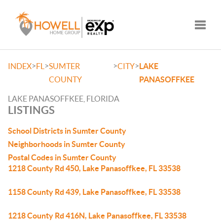
Toggle
>
>
>
>
INDEX
FL
SUMTER
CITY
LAKE
COUNTY
PANASOFFKEE
LAKE PANASOFFKEE, FLORIDA
LISTINGS
School Districts in Sumter County
Neighborhoods in Sumter County
Postal Codes in Sumter County
1218 County Rd 450, Lake Panasoffkee, FL 33538
1158 County Rd 439, Lake Panasoffkee, FL 33538
1218 County Rd 416N, Lake Panasoffkee, FL 33538